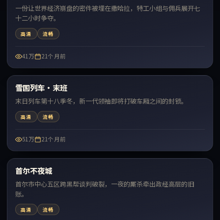
一份让世界经济崩盘的密件被埋在撒哈拉，特工小组与佣兵展开七
十二小时争夺。
高清
流畅
41万
21个月前
50:54
雪国列车·末班
最新
末日列车第十八季冬，新一代领袖即将打破车厢之间的封锁。
高清
流畅
51万
21个月前
72:10
首尔不夜城
最新
首尔市中心五区跨黑帮谈判破裂，一夜的厮杀牵出政经高层的旧
账。
高清
流畅