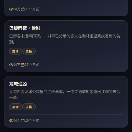
94万
21个月前
99:12
巴黎雨夜·告别
热门
巴黎春末连绵雨夜，一对早已分手的恋人在咖啡馆里完成迟到的告
别。
高清
流畅
94万
27个月前
99:20
龙城追凶
热门
香港西区龙城公寓里的连环命案，一位失语前刑警重出江湖的最后
一战。
高清
流畅
94万
29个月前
97:36