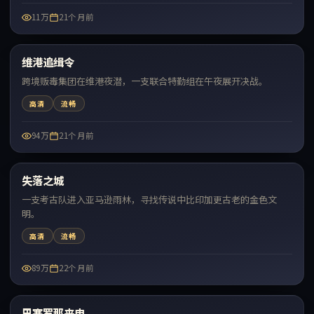
11万
21个月前
99:55
维港追缉令
最新
跨境贩毒集团在维港夜潜，一支联合特勤组在午夜展开决战。
高清
流畅
94万
21个月前
99:07
失落之城
最新
一支考古队进入亚马逊雨林，寻找传说中比印加更古老的金色文
明。
高清
流畅
89万
22个月前
99:46
巴塞罗那来电
最新